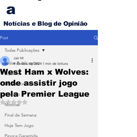
a
Notícias e Blog de Opinião
Post
Todas Publicações
Jair M
Todas Publicações
9 de dez. de 2024
1 min de leitura
West Ham x Wolves:
Esportes
onde assistir jogo
Entretenimento
pela Premier League
Opinião
Avaliado com NaN de 5 estrelas.
Noticias
Final de Semana
Hoje Tem Jogo
Pipoca Garantida