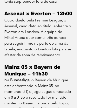
tenta surpreender fora de casa.
Arsenal x Everton – 12h00
Outro duelo pela Premier League, o 
Arsenal, candidato ao título, enfrenta o 
Everton em Londres. A equipe de 
Mikel Arteta quer somar três pontos 
para seguir firme na parte de cima da 
tabela, enquanto o Everton luta para se 
afastar da zona de rebaixamento.
Mainz 05 x Bayern de 
Munique – 11h30
Na 
Bundesliga
, o Bayern de Munique 
esta enfrentando o Mainz 05, no 
momento (21) o jogo segue empatado 
em 
0 a 0
. Se o resultado for mantido, 
mantém o Bayern na briga pelo topo, 