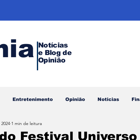
nia
Notícias
e Blog de
Opinião
Entretenimento
Opinião
Noticias
Fi
 2024
1 min de leitura
 Garantida
Saúde
do Festival Universo