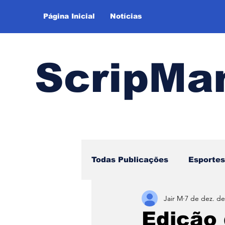
Página Inicial
Notícias
ScripMa
Todas Publicações
Esportes
Jair M
7 de dez. de
Hoje Tem Jogo
Pipoca
Edição 