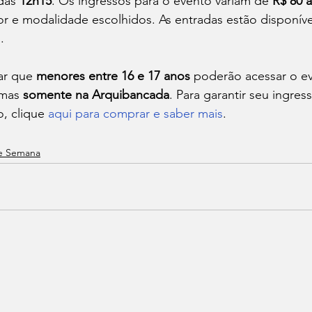
das 
12h15
. Os ingressos para o evento variam de 
R$ 80 a
 e modalidade escolhidos. As entradas estão disponíve
.
ar que 
menores entre 16 e 17 anos
 poderão acessar o e
mas 
somente na Arquibancada
. Para garantir seu ingres
, clique 
aqui para comprar e saber mais
.
de Semana