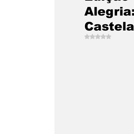
Alegria
Castel
Avaliado com NaN d