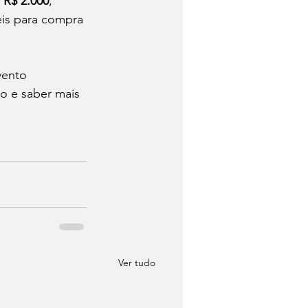
 R$ 2.000
, 
is para compra 
vento 
so e saber mais 
Ver tudo