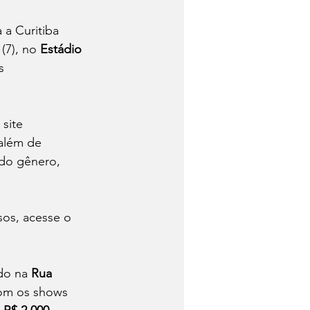
 a Curitiba 
(7), no 
Estádio 
s 
site 
 além de 
do gênero, 
os, acesse o 
ado na 
Rua 
om os shows 