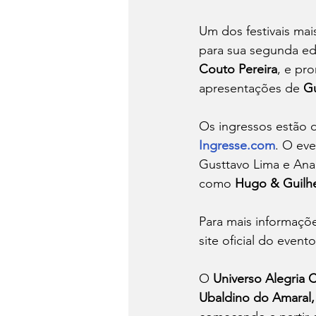
Um dos festivais mai
para sua segunda edi
Couto Pereira
, e pr
apresentações de 
Gu
Os ingressos estão di
Ingresse.com
. O ev
Gusttavo Lima e Ana
como 
Hugo & Guilh
Para mais informaçõ
site oficial do evento
O 
Universo Alegria C
Ubaldino do Amaral, 