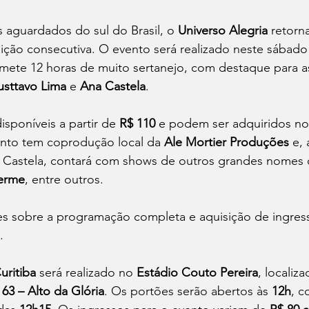
s aguardados do sul do Brasil, o 
Universo Alegria
 retorna
ção consecutiva. O evento será realizado neste sábado 
omete 12 horas de muito sertanejo, com destaque para a
sttavo Lima
 e 
Ana Castela
.
sponíveis a partir de 
R$ 110
 e podem ser adquiridos no 
ento tem coprodução local da 
Ale Mortier Produções
 e,
 Castela, contará com shows de outros grandes nomes 
erme
, entre outros.
es sobre a programação completa e aquisição de ingress
.
uritiba
 será realizado no 
Estádio Couto Pereira
, localiz
63 – Alto da Glória
. Os portões serão abertos às 
12h
, c