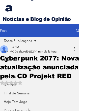
a
Notícias e Blog de Opinião
Post
Todas Publicações
Jair M
Todas Publicações
10 de dez. de 2024
1 min de leitura
Cyberpunk 2077: Nova
Esportes
atualização anunciada
Entretenimento
pela CD Projekt RED
Opinião
Avaliado com NaN de 5 estrelas.
Noticias
Final de Semana
Hoje Tem Jogo
Pipoca Garantida